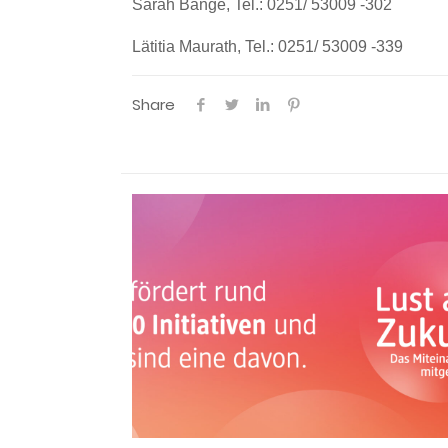
Sarah Bange, Tel.: 0251/ 53009 -302
Lätitia Maurath, Tel.: 0251/ 53009 -339
Share