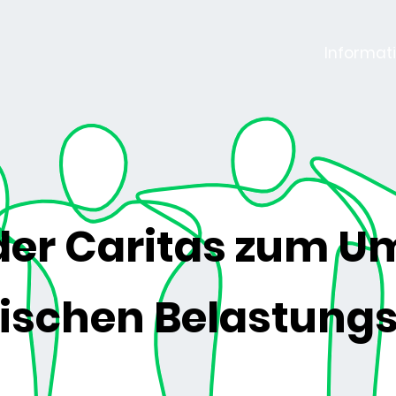
Informat
 der Caritas zum 
ischen Belastung